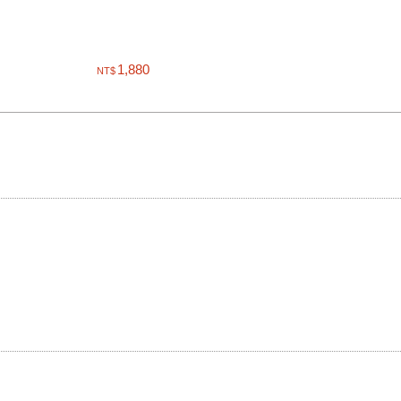
1,880
NT$