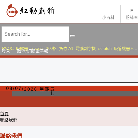
小百科
粉絲團
PVQC
吸錫器
bitracer
100格
拓竹 A1
電腦割字機
scratch
吸管機器人
登入
取消/訂閱電子報
AMS Lite
Sonic Mini 8K S
08
/
07
2026 星期五
首頁
聯絡我們
聯絡我們