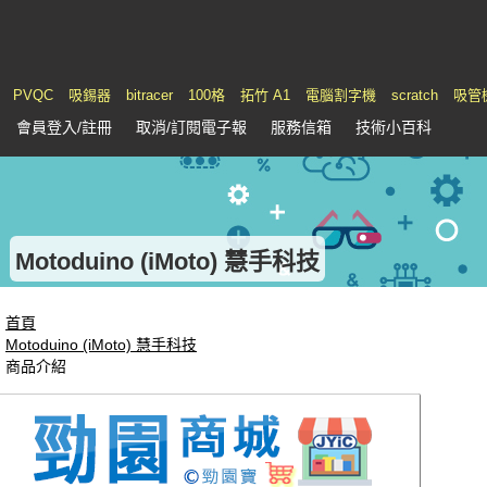
PVQC
吸錫器
bitracer
100格
拓竹 A1
電腦割字機
scratch
吸管
會員
登入
/註冊
取消/訂閱電子報
服務
信箱
技術小百科
Motoduino (iMoto) 慧手科技
首頁
Motoduino (iMoto) 慧手科技
商品介紹