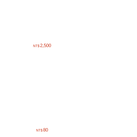
2,500
NT$
80
NT$