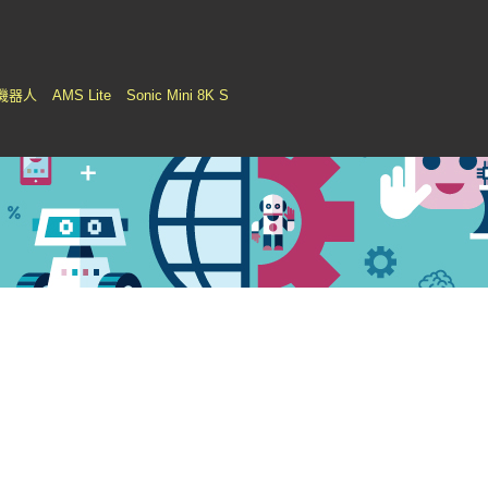
機器人
AMS Lite
Sonic Mini 8K S