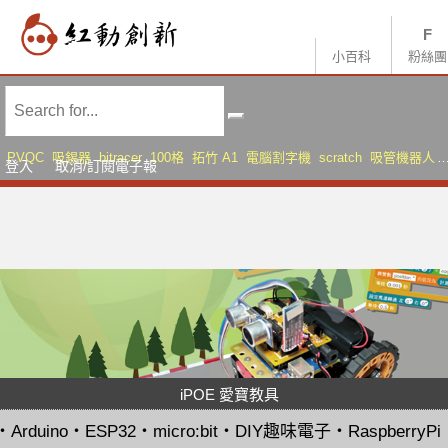
小百科
粉絲團
PVQC
吸錫器
bitracer
100格
拓竹 A1
電腦割字機
scratch
吸管機器人
登入
取消/訂閱電子報
AMS Lite
Sonic Mini 8K S
iPOE 愛寶教具
・
Arduino
・
ESP32
・
micro:bit
・
DIY趣味電子
・
RaspberryPi