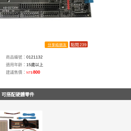
點閱
239
分享給朋友
商品編號：
0121132
適用年齡：
15歲以上
800
建議售價：
NT$
可搭配硬體零件