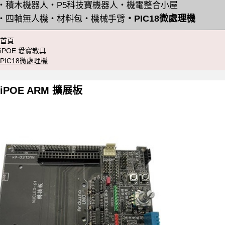
・
積木機器人
・
P5科技寶機器人
・
機電整合小屋
・
PIC18微處理機
・
四軸無人機
・
材料包
・
機械手臂
首頁
iPOE 愛寶教具
PIC18微處理機
iPOE ARM 擴展板