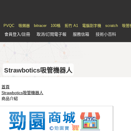
PVQC
吸錫器
bitracer
100格
拓竹 A1
電腦割字機
scratch
吸管
會員
登入
/註冊
取消/訂閱電子報
服務
信箱
技術小百科
Strawbotics吸管機器人
首頁
Strawbotics吸管機器人
商品介紹