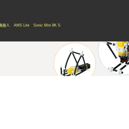
機器人
AMS Lite
Sonic Mini 8K S