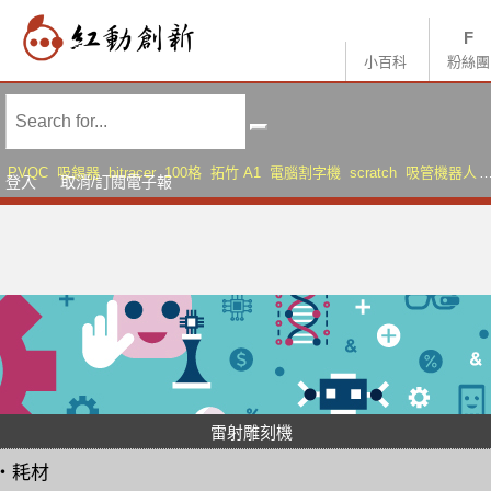
小百科
粉絲團
PVQC
吸錫器
bitracer
100格
拓竹 A1
電腦割字機
scratch
吸管機器人
登入
取消/訂閱電子報
AMS Lite
Sonic Mini 8K S
雷射雕刻機
・
耗材