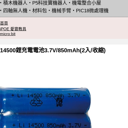
・
積木機器人
・
P5科技寶機器人
・
機電整合小屋
・
四軸無人機
・
材料包
・
機械手臂
・
PIC18微處理機
首頁
iPOE 愛寶教具
micro:bit
14500鋰充電電池3.7V/850mAh(2入/收縮)