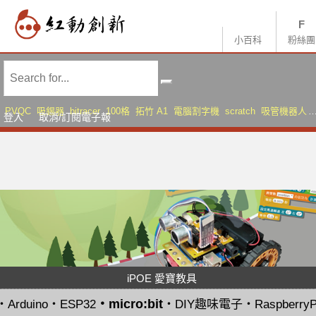
小百科
粉絲團
PVQC
吸錫器
bitracer
100格
拓竹 A1
電腦割字機
scratch
吸管機器人
登入
取消/訂閱電子報
AMS Lite
Sonic Mini 8K S
iPOE 愛寶教具
・
micro:bit
・
Arduino
・
ESP32
・
DIY趣味電子
・
RaspberryP