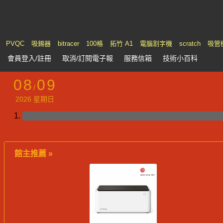
PVQC
吸錫器
bitracer
100格
拓竹 A1
電腦割字機
scratch
吸管
會員
登入
/註冊
取消/訂閱電子報
服務
信箱
技術小百科
08
09
/
2026 星期日
館主推薦 »