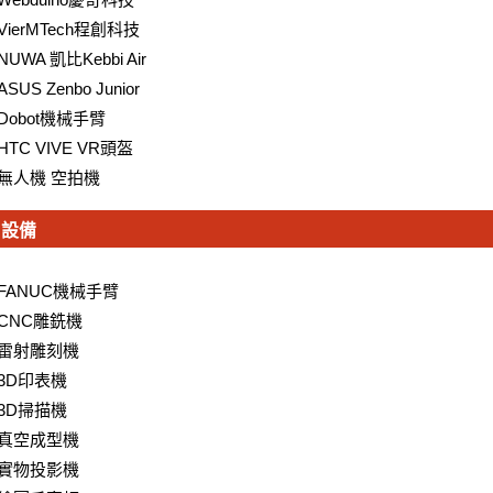
VierMTech程創科技
NUWA 凱比Kebbi Air
ASUS Zenbo Junior
Dobot機械手臂
HTC VIVE VR頭盔
無人機 空拍機
設備
FANUC機械手臂
CNC雕銑機
雷射雕刻機
3D印表機
3D掃描機
真空成型機
實物投影機