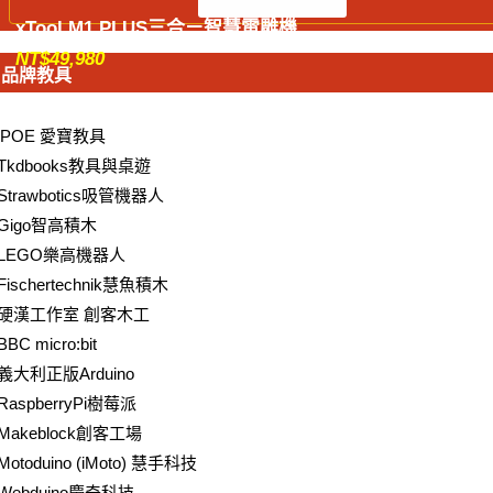
xTool M1 PLUS三合ㄧ智慧雷雕機
NT$
49,980
品牌教具
iPOE 愛寶教具
Tkdbooks教具與桌遊
Strawbotics吸管機器人
Gigo智高積木
LEGO樂高機器人
Fischertechnik慧魚積木
硬漢工作室 創客木工
BBC micro:bit
義大利正版Arduino
RaspberryPi樹莓派
Makeblock創客工場
Motoduino (iMoto) 慧手科技
Webduino慶奇科技