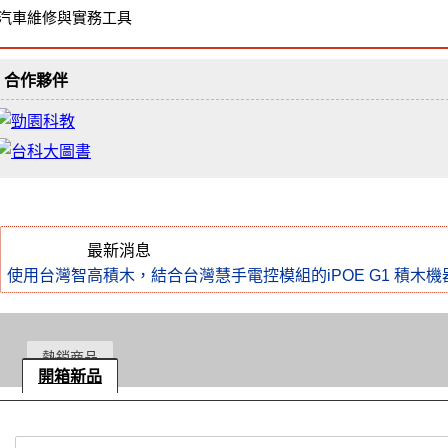
汽車維修與實務工具
合作夥伴
最新消息
使用台灣智高積木，結合台灣慧手電控模組的iPOE G1 積木機
2025 GTC全民科技力大賽 夏季賽
Monkey Color原廠國際講師認證課程
熱銷商品
more
開箱新品