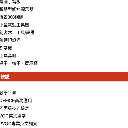
繪圖手寫板
智慧型觸控顯示器
環景360相機
小型電動工具機
創客木工工具/設備
熱轉印設備
割字機
工具套組
桌子、椅子、展示櫃
軟體
教學平臺
OFFICE商務應用
乙丙級技能檢定
VQC英文單字
PVQC專業英文詞彙