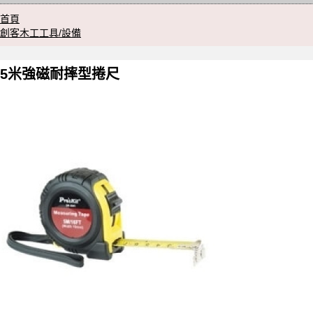
首頁
創客木工工具/設備
5米強磁耐摔型捲尺