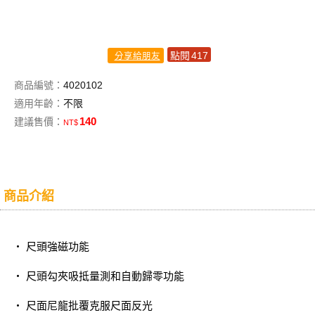
點閱
417
分享給朋友
商品編號：
4020102
適用年齡：
不限
140
建議售價：
NT$
商品介紹
‧ 尺頭強磁功能
‧ 尺頭勾夾吸抵量測和自動歸零功能
‧ 尺面尼龍批覆克服尺面反光