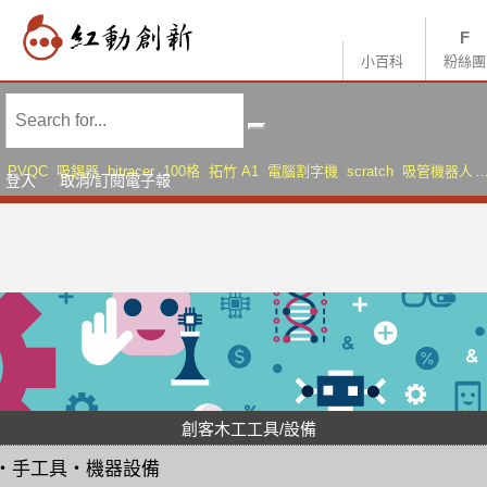
小百科
粉絲團
PVQC
吸錫器
bitracer
100格
拓竹 A1
電腦割字機
scratch
吸管機器人
登入
取消/訂閱電子報
AMS Lite
Sonic Mini 8K S
創客木工工具/設備
・
手工具
・
機器設備