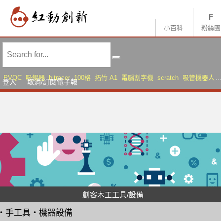
小百科
粉絲團
PVQC
吸錫器
bitracer
100格
拓竹 A1
電腦割字機
scratch
吸管機器人
登入
取消/訂閱電子報
AMS Lite
Sonic Mini 8K S
創客木工工具/設備
・
手工具
・
機器設備