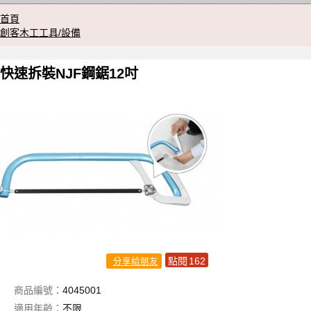
首頁
創客木工工具/設備
快速拆裝NJF鋼鋸12吋
點閱
162
分享給朋友
商品編號：
4045001
適用年齡：
不限