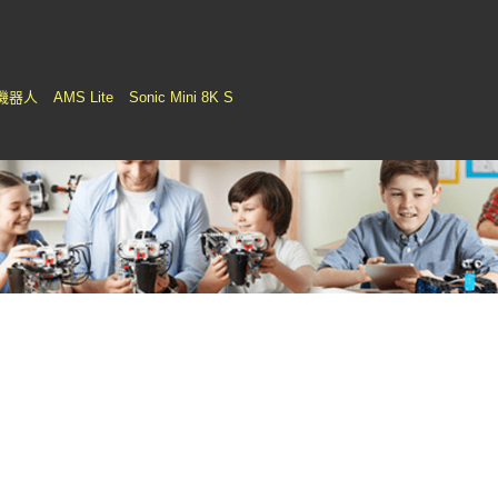
機器人
AMS Lite
Sonic Mini 8K S