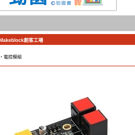
Makeblock創客工場
・
電控模組