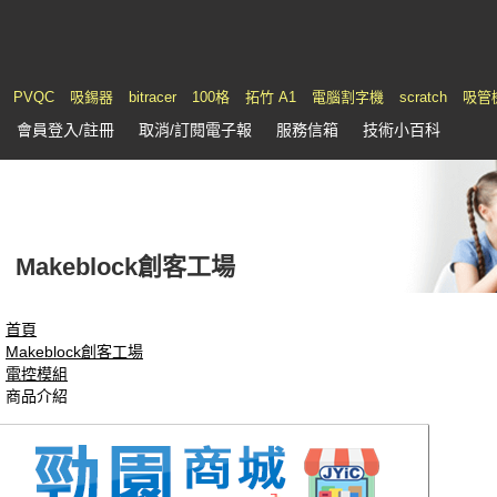
PVQC
吸錫器
bitracer
100格
拓竹 A1
電腦割字機
scratch
吸管
會員
登入
/註冊
取消/訂閱電子報
服務
信箱
技術小百科
Makeblock創客工場
首頁
Makeblock創客工場
電控模組
商品介紹