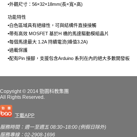
•外觀尺寸：56×32×18mm(長×寬×高)
功能特性
•白色區域具有絕緣性，可與結構件直接接觸
•帶有高效 MOSFET 基於H 橋的馬達驅動模組晶片
•每個馬達最大 1.2A 持續電流(峰值3.2A)
•過載保護
•配有Pin 接腳，支援包含Arduino 系列在內的絕大多數開發板
Copyright
© 2014 勁園科教集團
All Rights Reserved.
下載APP
服務時間：週一至週五 08:30~18:00 (例假日除外)
服務專線：02-2908-1696