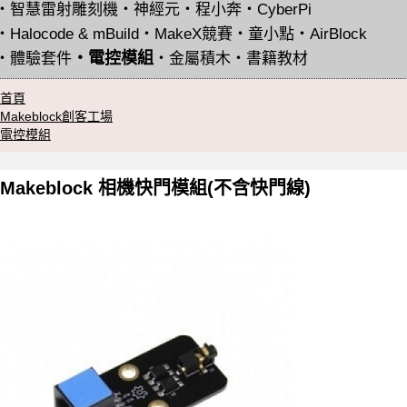
・
智慧雷射雕刻機
・
神經元
・
程小奔
・
CyberPi
・
Halocode & mBuild
・
MakeX競賽
・
童小點
・
AirBlock
・
電控模組
・
體驗套件
・
金屬積木
・
書籍教材
首頁
Makeblock創客工場
電控模組
Makeblock 相機快門模組(不含快門線)