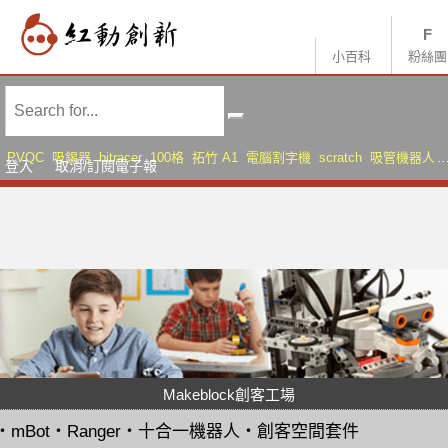
小百科
粉絲團
PVQC
吸錫器
bitracer
100格
拓竹 A1
電腦割字機
scratch
吸管機器人
登入
取消/訂閱電子報
AMS Lite
Sonic Mini 8K S
Makeblock創客工場
・
mBot
・
Ranger
・
十合一機器人
・
創客空間套件