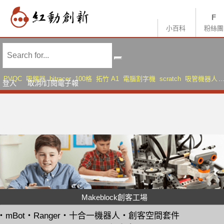
小百科
粉絲團
PVQC
吸錫器
bitracer
100格
拓竹 A1
電腦割字機
scratch
吸管機器人
登入
取消/訂閱電子報
AMS Lite
Sonic Mini 8K S
Makeblock創客工場
・
mBot
・
Ranger
・
十合一機器人
・
創客空間套件