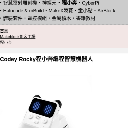
・
程小奔
・
智慧雷射雕刻機
・
神經元
・
CyberPi
・
Halocode & mBuild
・
MakeX競賽
・
童小點
・
AirBlock
・
體驗套件
・
電控模組
・
金屬積木
・
書籍教材
首頁
Makeblock創客工場
程小奔
Codey Rocky程小奔編程智慧機器人