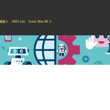
機器人
AMS Lite
Sonic Mini 8K S