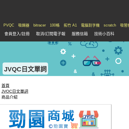
PVQC
吸錫器
bitracer
100格
拓竹 A1
電腦割字機
scratch
吸管
會員
登入
/註冊
取消/訂閱電子報
服務
信箱
技術小百科
JVQC日文單詞
首頁
JVQC日文單詞
商品介紹