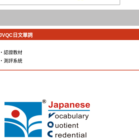
JVQC日文單詞
・
認證教材
・
測評系統