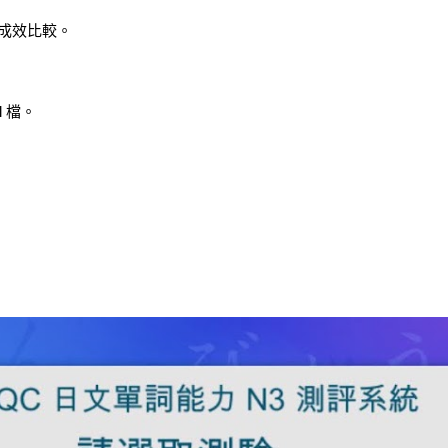
成效比較。
 檔。