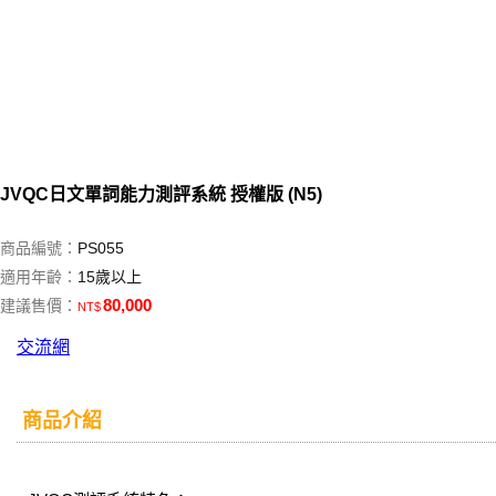
JVQC日文單詞能力測評系統 授權版 (N5)
商品編號：
PS055
適用年齡：
15歲以上
80,000
建議售價：
NT$
交流網
商品介紹