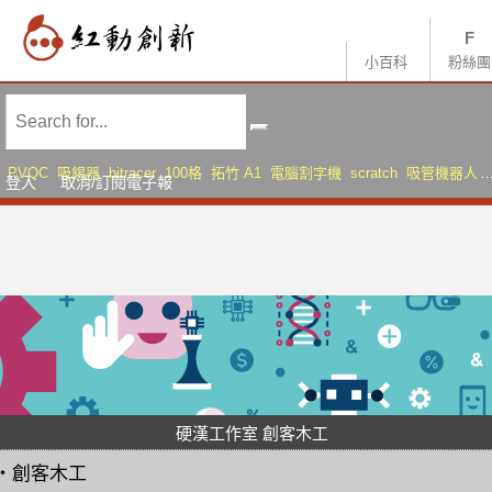
小百科
粉絲團
PVQC
吸錫器
bitracer
100格
拓竹 A1
電腦割字機
scratch
吸管機器人
登入
取消/訂閱電子報
AMS Lite
Sonic Mini 8K S
硬漢工作室 創客木工
・
創客木工