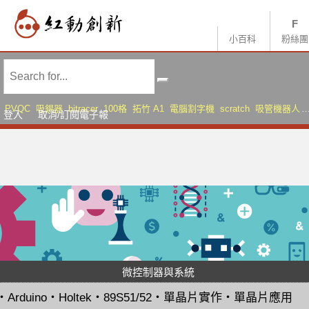
小百科
粉絲團
PVQC
吸錫器
bitracer
100格
拓竹 A1
電腦割字機
scratch
吸管機器人
登入
取消/訂閱電子報
AMS Lite
Sonic Mini 8K S
微控制器與系統
・
Arduino
・
Holtek
・
89S51/52
・
單晶片實作
・
單晶片應用