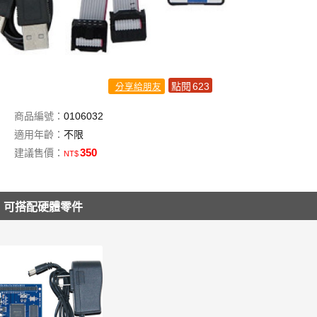
點閱
623
分享給朋友
商品編號：
0106032
適用年齡：
不限
350
建議售價：
NT$
可搭配硬體零件