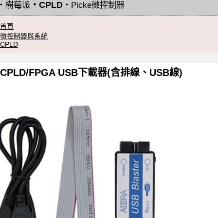
・
CPLD
・
樹莓派
・
Picke微控制器
首頁
微控制器與系統
CPLD
CPLD/FPGA USB下載器(含排線、USB線)