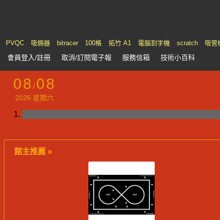
PVQC
吸錫器
bitracer
100格
拓竹 A1
電腦割字機
scratch
吸管
會員
登入
/註冊
取消/訂閱電子報
服務
信箱
技術小百科
08
08
/
2026 星期六
館主推薦 »