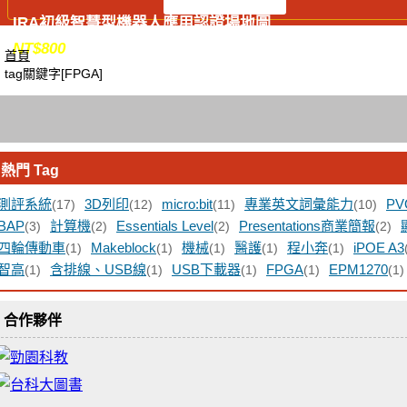
IRA初級智慧型機器人應用認證場地圖
NT$
800
首頁
tag關鍵字[FPGA]
熱門 Tag
測評系統
3D列印
micro:bit
專業英文詞彙能力
PV
(17)
(12)
(11)
(10)
BAP
計算機
Essentials Level
Presentations商業簡報
(3)
(2)
(2)
(2)
四輪傳動車
Makeblock
機械
醫護
程小奔
iPOE A3
(1)
(1)
(1)
(1)
(1)
智高
含排線、USB線
USB下載器
FPGA
EPM1270
(1)
(1)
(1)
(1)
(1)
合作夥伴