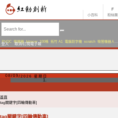
小百科
粉絲團
PVQC
吸錫器
bitracer
100格
拓竹 A1
電腦割字機
scratch
吸管機器人
登入
取消/訂閱電子報
AMS Lite
Sonic Mini 8K S
08
/
09
2026 星期日
首頁
tag關鍵字[四輪傳動車]
tag關鍵字[四輪傳動車]