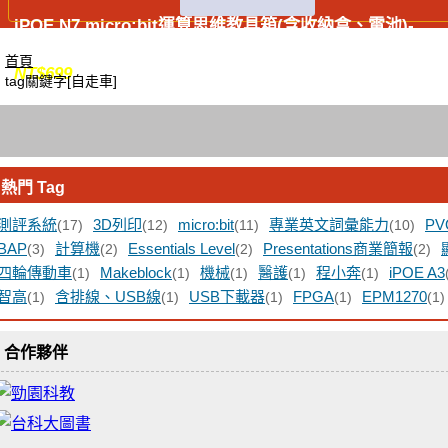
iPOE N7 micro:bit運算思維教具箱(含收納盒、電池)-
micro:bit V1.5及V2.0適用
首頁
NT$
699
tag關鍵字[自走車]
熱門 Tag
測評系統
3D列印
micro:bit
專業英文詞彙能力
PV
(17)
(12)
(11)
(10)
BAP
計算機
Essentials Level
Presentations商業簡報
(3)
(2)
(2)
(2)
四輪傳動車
Makeblock
機械
醫護
程小奔
iPOE A3
(1)
(1)
(1)
(1)
(1)
智高
含排線、USB線
USB下載器
FPGA
EPM1270
(1)
(1)
(1)
(1)
(1)
合作夥伴