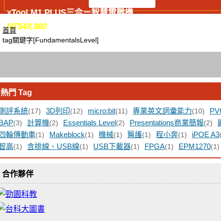
xTool M1 PLUS三合ㄧ智慧雷雕機
NT$
49,980
首頁
tag關鍵字[FundamentalsLevel]
熱門 Tag
測評系統
3D列印
micro:bit
專業英文詞彙能力
PV
(17)
(12)
(11)
(10)
BAP
計算機
Essentials Level
Presentations商業簡報
(3)
(2)
(2)
(2)
四輪傳動車
Makeblock
機械
醫護
程小奔
iPOE A3
(1)
(1)
(1)
(1)
(1)
智高
含排線、USB線
USB下載器
FPGA
EPM1270
(1)
(1)
(1)
(1)
(1)
合作夥伴