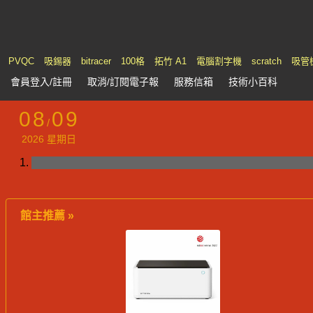
PVQC
吸錫器
bitracer
100格
拓竹 A1
電腦割字機
scratch
吸管
會員
登入
/註冊
取消/訂閱電子報
服務
信箱
技術小百科
08
09
/
2026 星期日
館主推薦 »