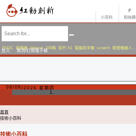
小百科
粉絲團
PVQC
吸錫器
bitracer
100格
拓竹 A1
電腦割字機
scratch
吸管機器人
登入
取消/訂閱電子報
AMS Lite
Sonic Mini 8K S
08
/
06
2026 星期四
首頁
技術小百科
技術小百科